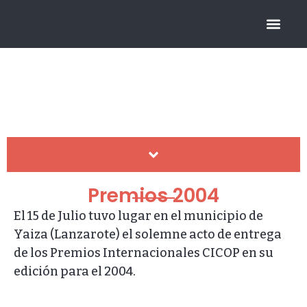
FUNDACIÓN CICOP
Premios CICOP
HISTÓRICO DE PREMIOS
Premios 2004
El 15 de Julio tuvo lugar en el municipio de
Yaiza (Lanzarote) el solemne acto de entrega
de los Premios Internacionales CICOP en su
edición para el 2004.