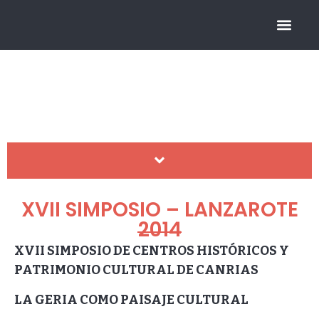
FUNDACIÓN CICOP
Simposios
HISTÓRICO DE SIMPOSIOS
XVII SIMPOSIO – LANZAROTE
2014
XVII SIMPOSIO DE CENTROS HISTÓRICOS Y
PATRIMONIO CULTURAL DE CANRIAS
LA GERIA COMO PAISAJE CULTURAL