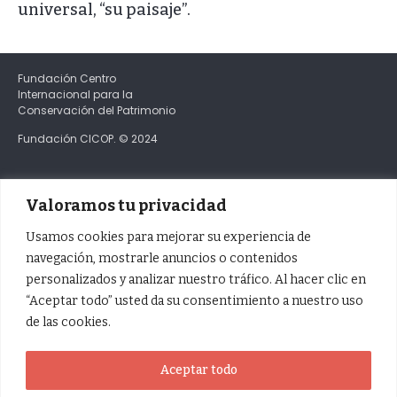
universal, “su paisaje”.
Fundación Centro
Internacional para la
Conservación del Patrimonio
Fundación CICOP. © 2024
C/Obispo Rey Redondo 5
Casa de los Capitanes Generales
Valoramos tu privacidad
CP 38201 San Cristóbal de La Laguna
Santa Cruz de Tenerife
Usamos cookies para mejorar su experiencia de
navegación, mostrarle anuncios o contenidos
personalizados y analizar nuestro tráfico. Al hacer clic en
+34 614 179 403
“Aceptar todo” usted da su consentimiento a nuestro uso
info@cicop.com
de las cookies.
Facebook
X / Twitter
Aceptar todo
Instagram