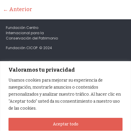
←
Anterior
Fundación Centro
Internacional para la
Conservación del Patrimonio
Fundación CICOP. © 2024
C/Obispo Rey Redondo 5
Casa de los Capitanes Generales
Valoramos tu privacidad
CP 38201 San Cristóbal de La Laguna
Santa Cruz de Tenerife
Usamos cookies para mejorar su experiencia de
navegación, mostrarle anuncios o contenidos
personalizados y analizar nuestro tráfico. Al hacer clic en
+34 614 179 403
“Aceptar todo” usted da su consentimiento a nuestro uso
info@cicop.com
de las cookies.
Facebook
X / Twitter
Aceptar todo
Instagram