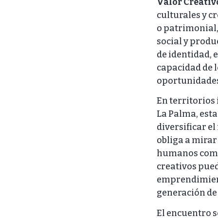
Valor Creativ
culturales y c
o patrimonial
social y produ
de identidad, 
capacidad de l
oportunidades
En territorios
La Palma, esta
diversificar e
obliga a mirar
humanos como a
creativos pued
emprendimiento
generación de
El encuentro s