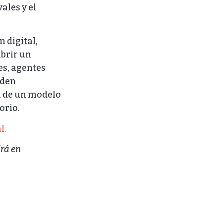
ales y el
n digital,
abrir un
es, agentes
eden
n de un modelo
orio.
l.
irá en