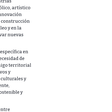
strias
ico, artístico
innovación
la construcción
eo y en la
ivar nuevas
específica en
necesidad de
igo territorial
vos y
 culturales y
ente,
ostenible y
entre