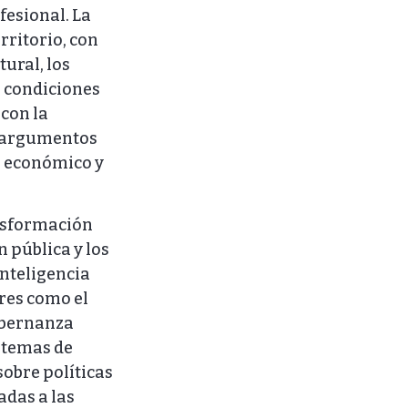
fesional. La
rritorio, con
ural, los
s condiciones
 con la
 y argumentos
lo económico y
ansformación
n pública y los
inteligencia
ores como el
gobernanza
istemas de
sobre políticas
adas a las