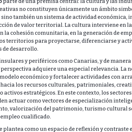
o
parte de una premisa central: la cultura y las indu
reativas no constituyen únicamente un ámbito simból
, sino también un sistema de actividad económica, 
cción de valor territorial. La cultura interviene en 
en la cohesión comunitaria, en la generación de empl
os territorios para proyectarse, diferenciarse y act
 de desarrollo.
 insulares y periféricos como Canarias, y de manera 
 perspectiva adquiere una especial relevancia. La 
l modelo económico y fortalecer actividades con arra
 hacia los recursos culturales, patrimoniales, creati
ctivos estratégicos. En este contexto, los sectores
en actuar como vectores de especialización intelig
, valorización del patrimonio, turismo cultural s
 empleo cualificado.
e plantea como un espacio de reflexión y contraste 