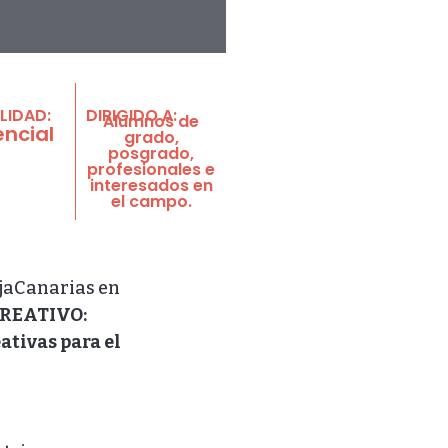
LIDAD:
DIRIGIDO A:
Alumnos de
encial
grado,
posgrado,
profesionales e
interesados en
el campo.
ajaCanarias en
REATIVO:
tivas para el