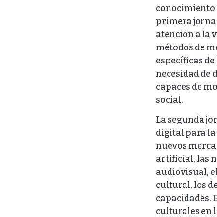
conocimiento a
primera jornad
atención a la 
métodos de med
específicas de 
necesidad de d
capaces de mos
social.
La segunda jor
digital para la
nuevos mercado
artificial, la
audiovisual, e
cultural, los 
capacidades. E
culturales en 