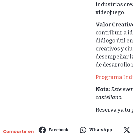
industrias crea
videojuego.
Valor Creativ
contribuir a i
diálogo útil e
creativos y ci
desempeñar la 
de desarrollo 
Programa Indus
Nota:
Este even
castellano.
Reserva ya tu 
Facebook
WhatsApp
Compartir en