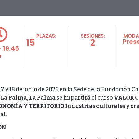
PLAZAS:
SESIONES:
MODA
15
2
Pres
- 19.45
h
7 y 18 de junio de 2026 en la Sede de la Fundación C
 La Palma, La Palma
se impartirá el curso
VALOR C
OMÍA Y TERRITORIO Industrias culturales y crea
al.
ÓN