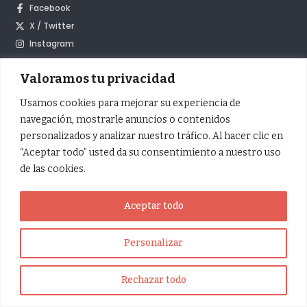
Facebook
X / Twitter
Instagram
YouTube
Valoramos tu privacidad
Inscrita en el Registro de Fundaciones del Ministerio de Justicia con
Usamos cookies para mejorar su experiencia de
el número 952 |
Política de privacidad
navegación, mostrarle anuncios o contenidos
personalizados y analizar nuestro tráfico. Al hacer clic en
“Aceptar todo” usted da su consentimiento a nuestro uso
de las cookies.
Aceptar todo
Personalizar
Rechazar todo