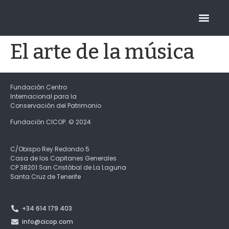
FUNDACIÓN CICOP
El arte de la música
Fundación Centro
Internacional para la
Conservación del Patrimonio
Fundación CICOP. © 2024
C/Obispo Rey Redondo 5
Casa de los Capitanes Generales
CP 38201 San Cristóbal de La Laguna
Santa Cruz de Tenerife
+34 614 179 403
info@cicop.com