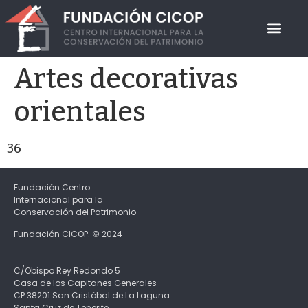
FUNDACIÓN CICOP
Artes decorativas
orientales
36
Fundación Centro
Internacional para la
Conservación del Patrimonio
Fundación CICOP. © 2024
C/Obispo Rey Redondo 5
Casa de los Capitanes Generales
CP 38201 San Cristóbal de La Laguna
Santa Cruz de Tenerife