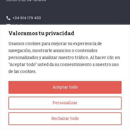
+34 614 179 403
info@cicop.com
Valoramos tu privacidad
Facebook
X / Twitter
Usamos cookies para mejorar su experiencia de
Instagram
navegación, mostrarle anuncios o contenidos
YouTube
personalizados y analizar nuestro tráfico. Al hacer clic en
“Aceptar todo” usted da su consentimiento a nuestro uso
de las cookies.
Inscrita en el Registro de Fundaciones del Ministerio de Justicia con
el número 952 |
Política de privacidad
Aceptar todo
Personalizar
Rechazar todo